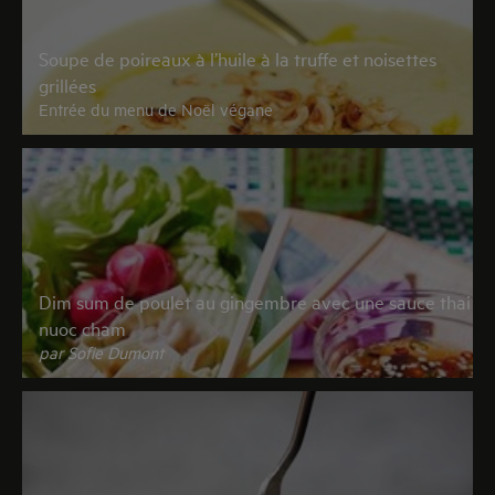
Soupe de poireaux à l’huile à la truffe et noisettes
grillées
Entrée du menu de Noël végane
Dim sum de poulet au gingembre avec une sauce thai
nuoc cham
par Sofie Dumont