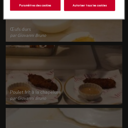
Paramètres des cookies
Autoriser tous les cookies
Œufs durs
par Giovanni Bruno
Poulet frit à la chapelure
par Giovanni Bruno