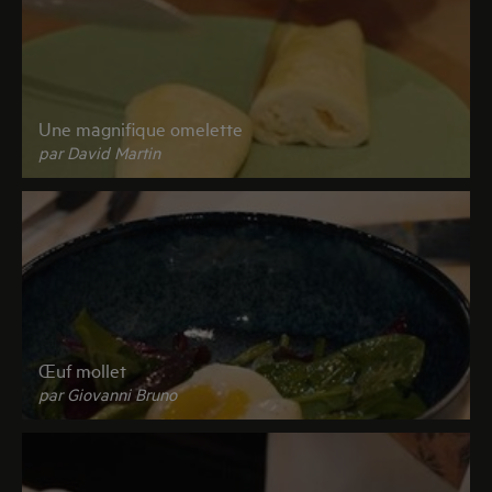
Une magnifique omelette
par David Martin
Œuf mollet
par Giovanni Bruno