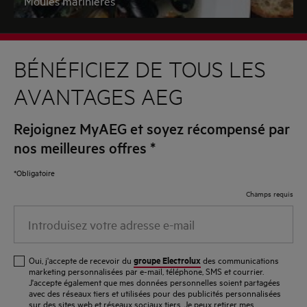
Moules marinières
BÉNÉFICIEZ DE TOUS LES
AVANTAGES AEG
Rejoignez MyAEG et soyez récompensé par
nos meilleures offres
*
*Obligatoire
Champs requis
Introduisez
votre
adresse
groupe Electrolux
Oui, j'accepte de recevoir du
des communications
e-
marketing personnalisées par e-mail, téléphone, SMS et courrier.
J'accepte également que mes données personnelles soient partagées
mail
avec des réseaux tiers et utilisées pour des publicités personnalisées
sur des sites web et réseaux sociaux tiers. Je peux retirer mes