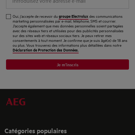
votre
adresse
groupe Electrolux
Oui, j'accepte de recevoir du
des communications
e-
marketing personnalisées par e-mail, téléphone, SMS et courrier.
J'accepte également que mes données personnelles soient partagées
mail
avec des réseaux tiers et utilisées pour des publicités personnalisées
sur des sites web et réseaux sociaux tiers. Je peux retirer mes
consentements à tout moment. Je confirme que je suis âgé(e) de 18 ans
ou plus. Vous trouverez des informations plus détaillées dans notre
Déclaration de Protection des Données.
Je m’inscris
Catégories populaires