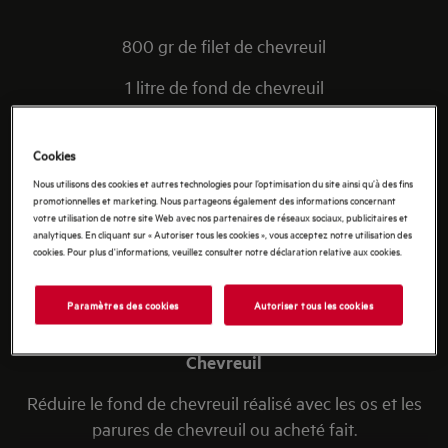
800 gr de filet de chevreuil
1 litre de fond de chevreuil
1.5 kg salsifis
Cookies
beurre
Nous utilisons des cookies et autres technologies pour l’optimisation du site ainsi qu’à des fins
promotionnelles et marketing. Nous partageons également des informations concernant
café moulu pour expresso
votre utilisation de notre site Web avec nos partenaires de réseaux sociaux, publicitaires et
analytiques. En cliquant sur « Autoriser tous les cookies », vous acceptez notre utilisation des
cookies. Pour plus d'informations, veuillez consulter notre déclaration relative aux cookies.
Paramètres des cookies
Autoriser tous les cookies
PRÉPARATION
Chevreuil
Réduire le fond de chevreuil réalisé avec les os et les
parures de chevreuil ou acheté fait.