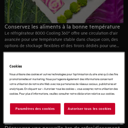
Conservez les aliments à la bonne température
Le réfrigérateur 8000 Cooling 360° offre une circulation d'air
avancée pour une température stable dans chaque coin, des
options de stockage flexibles et des tiroirs dédiés pour une
fraîcheur et une organisation optimales.
Cookies
Nous utilisons des cookies et autres technologies pour l’optimisation du site ainsi qu’à des fins
promotionnelles et marketing. Nous partageons également des informations concernant
votre utilisation de notre site Web avec nos partenaires de réseaux sociaux, publicitaires et
analytiques. En cliquant sur « Autoriser tous les cookies », vous acceptez notre utilisation des
cookies. Pour plus d'informations, veuillez consulter notre déclaration relative aux cookies.
Paramètres des cookies
Autoriser tous les cookies
Découvrez une nouvelle ère de refroidissement