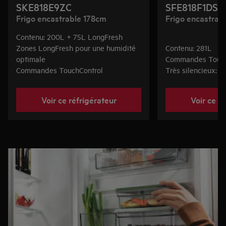
SKE818E9ZC
SFE818F1DS
Frigo encastrable 178cm
Frigo encastrab
Contenu: 200L + 75L LongFresh
Zones LongFresh pour une humidité
Contenu: 281L
optimale
Commandes Touch
Commandes TouchControl
Très silencieux: 
Voir ce réfrigérateur
Voir ce r