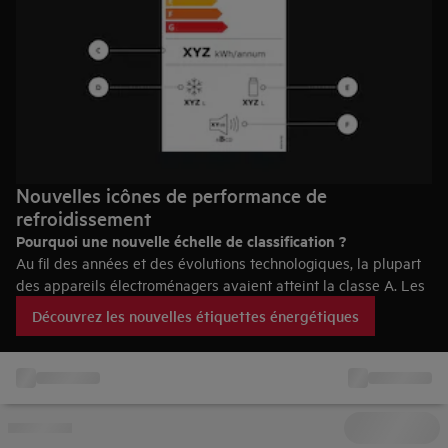
Nouvelles icônes de performance de
refroidissement
Pourquoi une nouvelle échelle de classification ?
Au fil des années et des évolutions technologiques, la plupart
des appareils électroménagers avaient atteint la classe A. Les
classes A+, A++ et A+++ avaient dû être créées pour les
Découvrez les nouvelles étiquettes énergétiques
différencier. Mais ces classes A à paliers +, ++, +++ étaient
floues et trompeuses pour les consommateurs.
Afin de faciliter la compréhension des consommateurs, l'Union
Europénne a donc pris la décision de revoir la classification
des étiquettes énergétiques et de les échelonnées de A à G en
prévoyant ainsi une marge de progression.