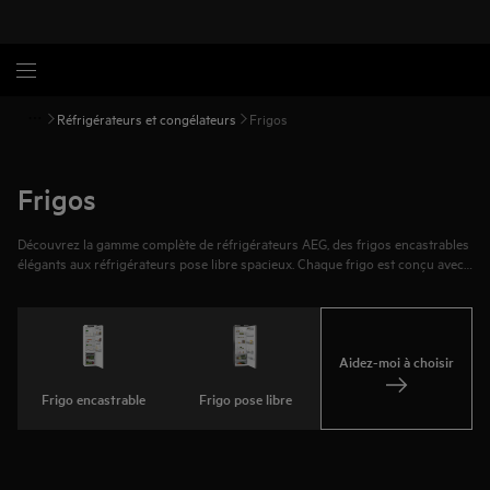
Réfrigérateurs et congélateurs
Frigos
Frigos
Découvrez la gamme complète de réfrigérateurs AEG, des frigos encastrables
élégants aux réfrigérateurs pose libre spacieux. Chaque frigo est conçu avec
des technologies de pointe pour garantir une fraîcheur et une efficacité
énergétique optimales. Pour ceux qui souhaitent acheter un réfrigérateur
fiable et durable, AEG offre la combinaison parfaite entre innovation, design et
performances.
Aidez-moi à choisir
Frigo encastrable
Frigo pose libre