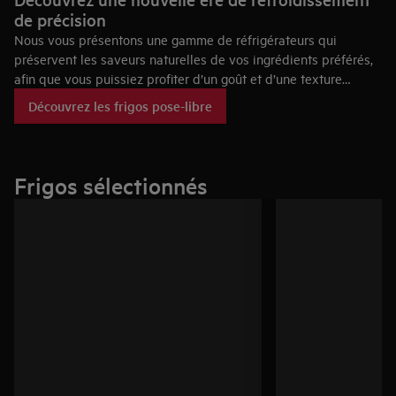
de précision
Nous vous présentons une gamme de réfrigérateurs qui
préservent les saveurs naturelles de vos ingrédients préférés,
afin que vous puissiez profiter d’un goût et d’une texture
parfaits à chaque bouchée. Construit avec précision, avec un
Découvrez les frigos pose-libre
contrôle actif de la température, une humidité optimisée et des
compartiments étanches pour les légumes.
Frigos sélectionnés