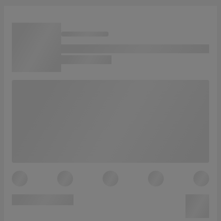
A.
Nouveau code QR. Peut être scanné avec un smartphone
pour obtenir plus d’informations.
B.
Classe d’efficacité énergétique.
C.
Consommation annuelle d’énergie, en kilowattheures/an.
D.
Somme des volumes du ou des compartiments congelés.
E.
Somme des volumes du ou des compartiments réfrigérés et
du ou des compartiments non congelés.
F.
Émissions de bruit acoustique dans l’air.