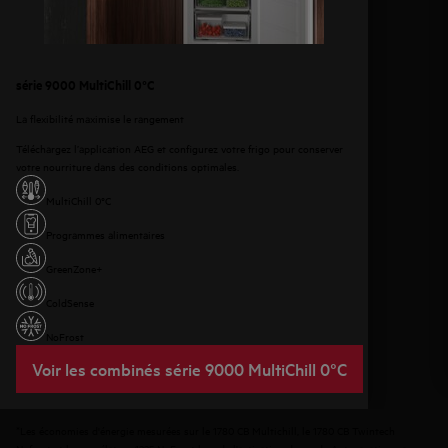
série 9000 MultiChill 0°C
La flexibilité maximise le rangement
Téléchargez l’application AEG et configurez votre frigo pour conserver
votre nourriture dans des conditions optimales.
MultiChill 0°C​
Programmes alimentaires
GreenZone+
ColdSense
NoFrost
Voir les combinés série 9000 MultiChill 0°C
*Les économies d'énergie mesurées sur le 1780 CB Multichill, le 1780 CB Twintech