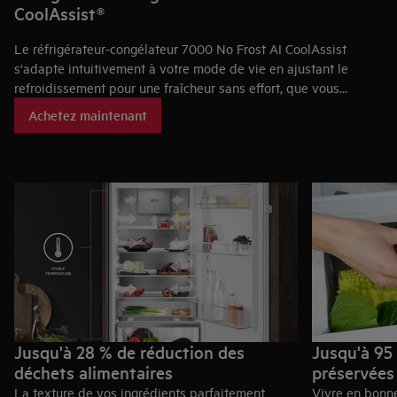
CoolAssist®​
Le réfrigérateur-congélateur 7000 No Frost AI CoolAssist
s'adapte intuitivement à votre mode de vie en ajustant le
refroidissement pour une fraîcheur sans effort, que vous
ajoutiez des courses ou que vous soyez en vacances. La
Achetez maintenant
technologie No Frost empêche l'accumulation de glace, vous
n'avez donc pas à dégivrer.
Jusqu'à 28 % de réduction des
Jusqu'à 95
déchets alimentaires
préservées
La texture de vos ingrédients parfaitement
Vivre en bonne