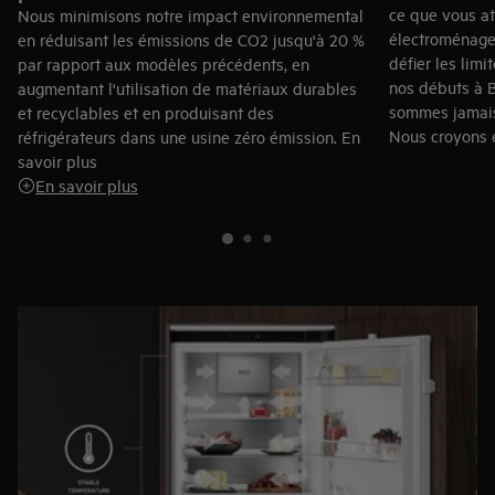
ce que vous a
Nous minimisons notre impact environnemental
électroménager
en réduisant les émissions de CO2 jusqu'à 20 %
défier les limi
par rapport aux modèles précédents, en
nos débuts à B
augmentant l'utilisation de matériaux durables
sommes jamais 
et recyclables et en produisant des
Nous croyons 
réfrigérateurs dans une usine zéro émission.
En
qui se disting
savoir plus
un avenir meill
*Impact des matériaux, du processus et de
En savoir plus
l'utilisation sur le CO2. Impact énergétique
comparé à la classe énergétique d'entrée de
gamme F évaluée par l'Universita' Politecnica
delle Marche.