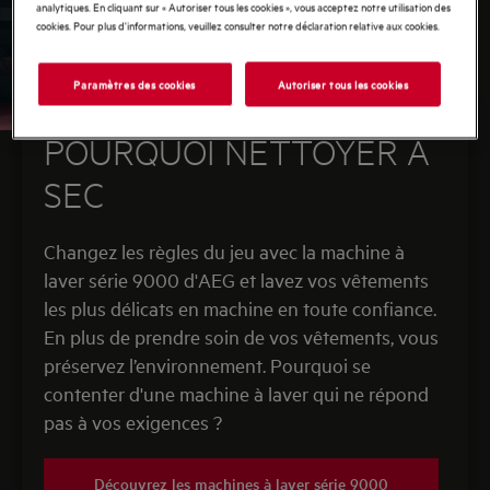
analytiques. En cliquant sur « Autoriser tous les cookies », vous acceptez notre utilisation des
cookies. Pour plus d'informations, veuillez consulter notre déclaration relative aux cookies.
Paramètres des cookies
Autoriser tous les cookies
POURQUOI NETTOYER À
SEC
Changez les règles du jeu avec la machine à
laver série 9000 d'AEG et lavez vos vêtements
les plus délicats en machine en toute confiance.
En plus de prendre soin de vos vêtements, vous
préservez l’environnement. Pourquoi se
contenter d'une machine à laver qui ne répond
pas à vos exigences ?
Découvrez les machines à laver série 9000