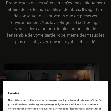
Prendre soin de ses vêtements n'est pas uniquement
affaire de protection de fils et de fibres. Il s'agit tant
de conserver des souvenirs que de préserver
l'environnement. Nos laves-linges et sèche-linges
vous aident à prendre le plus grand soin de
l'ensemble de votre garde-robe, même des tissus les
plus délicats, avec une incroyable efficacité.
Cookies
Nous utilisons des cookies et autres technologies pour l’optimisation du site ainsi qu’à des fins
promotionnelles et marketing. Nous partageons également des informations concernant
votre utilisation de notre site Web avec nos partenaires de réseaux sociaux, publicitaires et