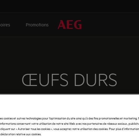
oires
Promotions
ŒUFS DURS
ssadeur AEG Giovanni Bruno nous montre sa technique pour
des cookies et autres technologies pour l’optimisation du site ainsi qu’à des fins promotionnelles et marketing
nformations concernant votre utilisation de notre site Web avec nos partenaires de réseaux sociaux, publicita
cliquant sur « Autoriser tous les cookies », vous acceptez notre utilisation des cookies. Pour plus d'informations
 déclaration relative aux cookies.