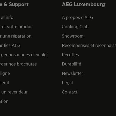
e & Support
AEG Luxembourg
et info
A propos d'AEG
rer votre produit
Cooking Club
r une réparation
Showroom
anties AEG
Récompenses et reconnais
rger nos modes d'emploi
Recettes
rger nos brochures
Durabilité
ligne
Newsletter
éral
Legal
 un revendeur
Contact
ation