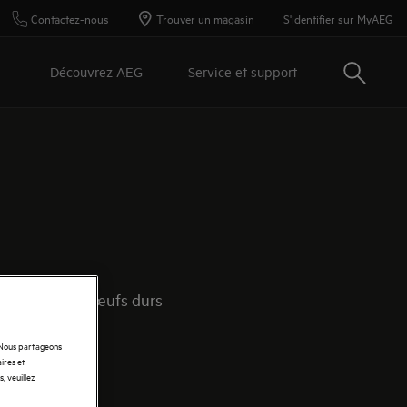
Contactez-nous
Trouver un magasin
S'identifier sur MyAEG
Recherc
Découvrez AEG
Service et support
 préparer les œufs durs
. Nous partageons
ires et
, veuillez