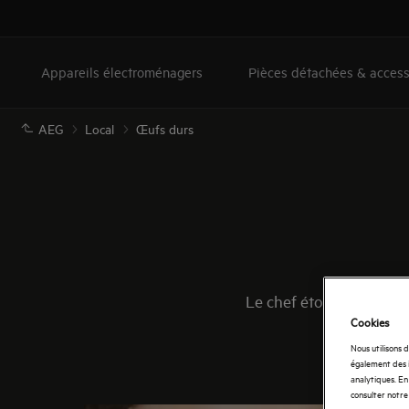
Appareils électroménagers
Pièces détachées & access
AEG
Local
Œufs durs
Le chef étoilé et amba
Cookies
Nous utilisons 
également des i
analytiques. En 
consulter notre