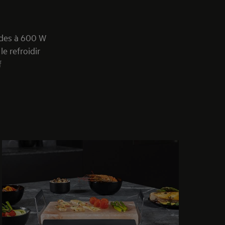
ndes à 600 W
e refroidir
f