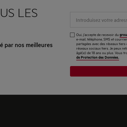
US LES
Introduisez
votre
adresse
grou
Oui, j'accepte de recevoir du
e-
e-mail, téléphone, SMS et courri
 par nos meilleures
partagées avec des réseaux tiers 
mail
réseaux sociaux tiers. Je peux re
âgé(e) de 18 ans ou plus. Vous tr
de Protection des Données.