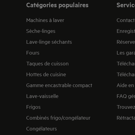
Catégories populaires
Servic
Machines à laver
Contact 
Sèche-linges
Enregist
Lave-linge séchants
Réserve
Fours
Les gar
Taques de cuisson
Télécha
Hottes de cuisine
Télécha
Gamme encastrable compact
Aide en 
Lave-vaisselle
FAQ gén
Frigos
Trouvez
Combinés frigo/congélateur
Rétract
Congélateurs