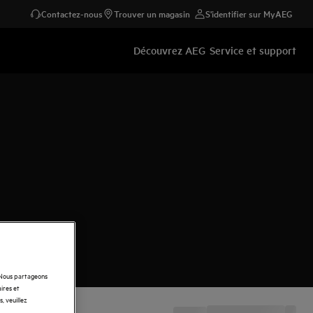
Contactez-nous
Trouver un magasin
S'identifier sur MyAEG
Découvrez AEG
Service et support
. Nous partageons
ires et
, veuillez