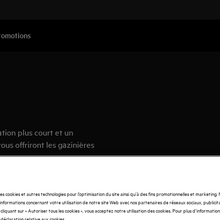
romotions
ion plus court et un
ous offriront les gazinières
des cookies et autres technologies pour l’optimisation du site ainsi qu’à des fins promotionnelles et marketing
nformations concernant votre utilisation de notre site Web avec nos partenaires de réseaux sociaux, publicita
cliquant sur « Autoriser tous les cookies », vous acceptez notre utilisation des cookies. Pour plus d'informations
 déclaration relative aux cookies.