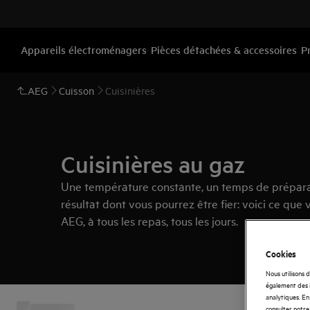
Appareils électroménagers
Pièces détachées & accessoires
P
AEG
Cuisson
Cuisinières
Cuisinières au gaz
Une température constante, un temps de préparat
résultat dont vous pourrez être fier: voici ce que v
AEG, à tous les repas, tous les jours.
Cookies
Nous utilisons 
également des i
analytiques. En 
consulter notre