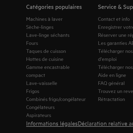
Catégories populaires
Service & Su
Machines à laver
Contact et info
Sèche-linges
Enregistrer votr
Lave-linge séchants
Réserver une ré
Fours
Les garanties A
Taques de cuisson
Télécharger no
Hottes de cuisine
d'emploi
Gamme encastrable
Télécharger nos
compact
Aide en ligne
Lave-vaisselle
FAQ général
Frigos
Trouvez un rev
Combinés frigo/congélateur
Rétractation
Congélateurs
Aspirateurs
Informations légales
Déclaration relative 