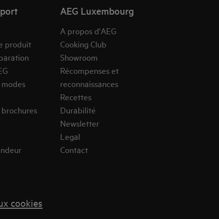
pport
AEG Luxembourg
A propos d'AEG
e produit
Cooking Club
paration
Showroom
EG
Récompenses et
s modes
reconnaissances
Recettes
 brochures
Durabilité
Newsletter
Legal
endeur
Contact
aux cookies