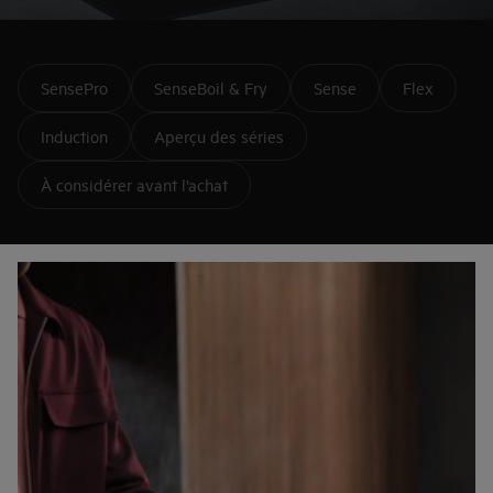
à l’induction. À tous les coups.
SensePro
SenseBoil & Fry
Sense
Flex
Induction
Aperçu des séries
À considérer avant l’achat