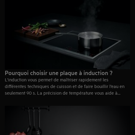
qu’elle n’est plus utilisée.
Les plaques au gaz
se contrôlent facilement. Il suffit de
tourner le bouton pour augmenter ou diminuer la chaleur.
Les plaques vitrocèramiques
vous avertissent lorsque la
plaque est froide.
Pourquoi choisir une plaque à induction ?
L’induction vous permet de maîtriser rapidement les
différentes techniques de cuisson et de faire bouillir l’eau en
seulement 90 s. La précision de température vous aide à
réaliser les saveurs et les textures les plus délicates à chaque
fois.