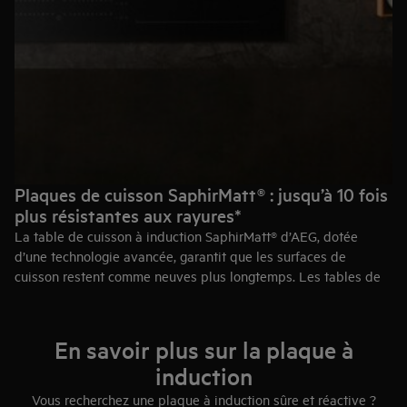
Plaques de cuisson SaphirMatt® : jusqu’à 10 fois
plus résistantes aux rayures*
La table de cuisson à induction SaphirMatt® d’AEG, dotée
d’une technologie avancée, garantit que les surfaces de
cuisson restent comme neuves plus longtemps. Les tables de
cuisson à induction SaphirMatt® sont jusqu’à 10 fois plus
résistantes aux rayures qu’une surface standard*.
*Basé sur des tests d’usure réalisés par un laboratoire suisse
En savoir plus sur la plaque à
indépendant conformément à la norme internationale IEC
induction
60068‑2‑70. La visibilité des rayures a été évaluée en interne
et comparée à nos tables de cuisson à induction standard sans
Vous recherchez une plaque à induction sûre et réactive ?