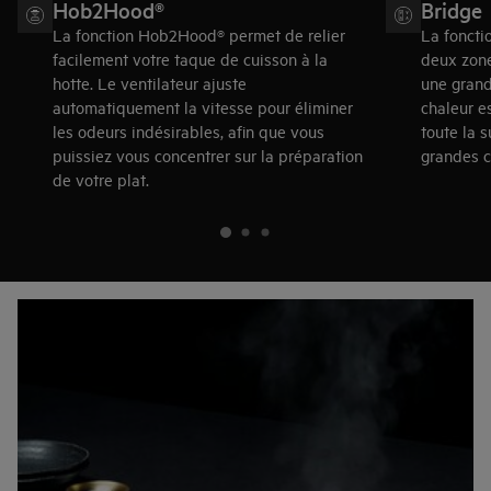
Hob2Hood®
Bridge
La fonction Hob2Hood® permet de relier
La foncti
facilement votre taque de cuisson à la
deux zone
hotte. Le ventilateur ajuste
une grand
automatiquement la vitesse pour éliminer
chaleur e
les odeurs indésirables, afin que vous
toute la s
puissiez vous concentrer sur la préparation
grandes c
de votre plat.