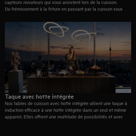
capteurs novateurs qui vous assistent lors de la cuisson.
Du frémissement à la friture en passant par la cuisson sous
vide intuitive, ces plaques de précision sont conçues pour
élever vos plats à niveau supérieur.
Jetez un œil aux séries 7000 et 9000 pour en savoir plus.
Taque avec hotte intégrée
Nos tables de cuisson avec hotte intégrée allient une taque à
induction efficace à une hotte intégrée dans un seul et même
appareil. Elles offrent une multitude de possibilités et avec
leur design minimaliste, elles s’intègrent parfaitement aux
cuisines modernes et épurées. Libérez ainsi votre créativité et