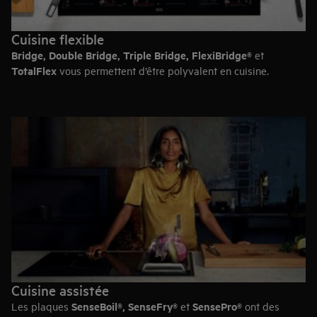
Cuisine flexible
Bridge, Double Bridge, Triple Bridge, FlexiBridge®
et
TotalFlex
vous permettent d’être polyvalent en cuisine.
Ces plaques de cuisson vous permettent d’adapter vos zones
de cuisson au format de vos casseroles. Et avec TotalFlex,
vous bénéficiez d’une flexibilité ultime, car vous pouvez
cuisiner n’importe où sur la plaque.
Cuisine assistée
SenseBoil®, SenseFry®
SensePro®
Les plaques
et
ont des