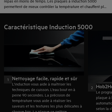
repas en moins de temps. Les plaques à induction 5000
permettent de mieux contrôler la température et chauffent plus
vite que n’importe quelle autre plaque de cuisson. Gardez le
contrôle ; faites mijoter vos plats, puis faites-les bouillir en
quelques secondes.
Caractéristique Induction 5000
Nettoyage facile, rapide et sûr
1
L’induction vous aide à maîtriser les
Hob2H
2
techniques de cuisson. L’eau bout en à
Le progr
peine 90 secondes. La précision de
plaque à l
température vous aide à réaliser les
automatiq
saveurs et les textures les plus délicates à
selon la 
chaque fois. La plaque se nettoie