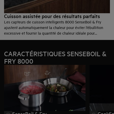
Cuisson assistée pour des résultats parfaits
Les capteurs de cuisson intelligents 8000 SenseBoil & Fry
ajustent automatiquement la chaleur pour éviter l’ébullition
excessive et fournir la quantité de chaleur idéale pour
préparer votre repas.
CARACTÉRISTIQUES SENSEBOIL &
FRY 8000
SenseBoil & Fry
CookSm