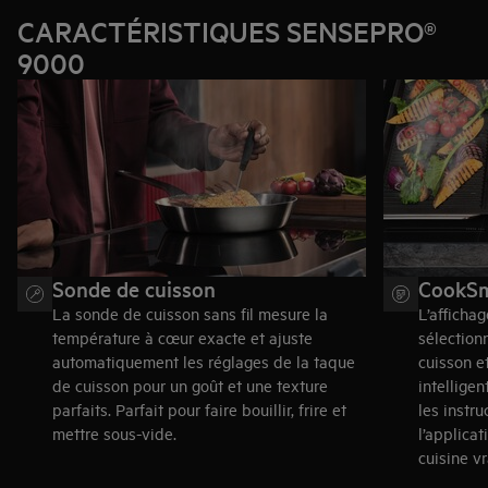
CARACTÉRISTIQUES SENSEPRO®
9000
Sonde de cuisson
CookSm
La sonde de cuisson sans fil mesure la
L’afficha
température à cœur exacte et ajuste
sélection
automatiquement les réglages de la taque
cuisson e
de cuisson pour un goût et une texture
intelligen
parfaits. Parfait pour faire bouillir, frire et
les instr
mettre sous-vide.
l’applica
cuisine vr