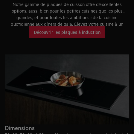
traitement ou revêtement spécial.
Notre gamme de plaques de cuisson offre d’excellentes
options, aussi bien pour les petites cuisines que les plus
https://www.aeg.lu/discover/saphirmatt-induction-hobs/
grandes, et pour toutes les ambitions : de la cuisine
quotidienne aux dîners de gala. Élevez votre cuisine à un
niveau supérieur !
Découvrir les plaques à induction
Dimensions