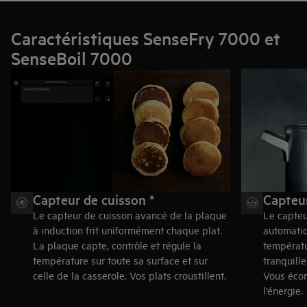
exemple, ajuster l’assaisonnement. Maîtrisez tous les plats.
Caractéristiques SenseFry 7000 et
SenseBoil 7000
Capteur de cuisson *
Capteu
Le capteur de cuisson avancé de la plaque
Le capte
à induction frit uniformément chaque plat.
automatiq
La plaque capte, contrôle et régule la
températu
température sur toute sa surface et sur
tranquill
celle de la casserole. Vos plats croustillent.
Vous écon
l’énergie.