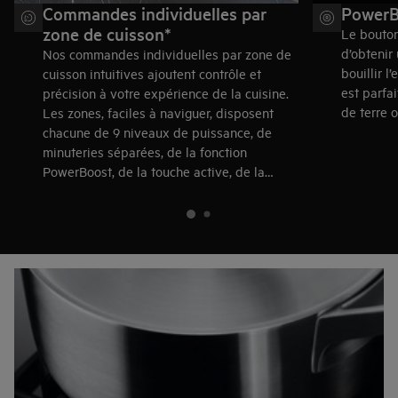
Commandes individuelles par
PowerB
zone de cuisson*
Le bouto
d’obtenir
Nos commandes individuelles par zone de
bouillir l
cuisson intuitives ajoutent contrôle et
est parfa
précision à votre expérience de la cuisine.
de terre o
Les zones, faciles à naviguer, disposent
chacune de 9 niveaux de puissance, de
minuteries séparées, de la fonction
PowerBoost, de la touche active, de la
sécurité enfant et de Hob2Hood®.