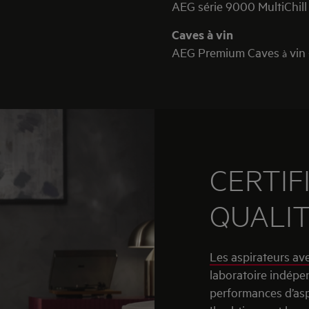
AEG série 9000 MultiChill
Caves à vin
AEG Premium Caves
vin
à
CERTIF
QUALI
Les aspirateurs av
laboratoire indépe
performances d’asp