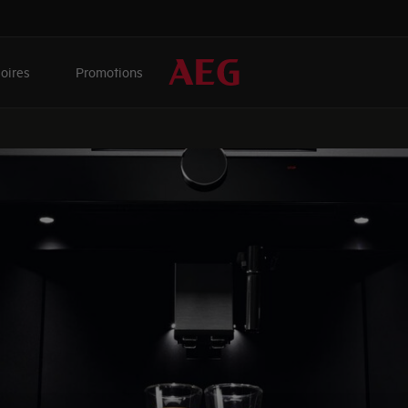
oires
Promotions