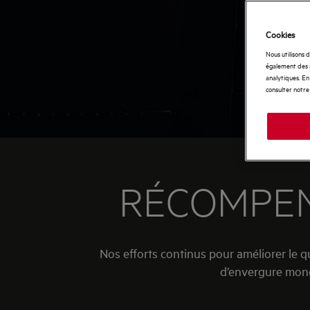
Cookies
Nous utilisons 
également des i
analytiques. En 
consulter notre
RÉCOMPEN
Nos efforts continus pour améliorer le 
d’envergure mondi