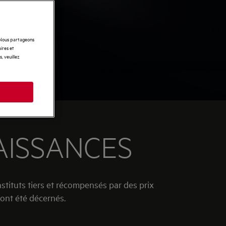
. Nous partageons
ires et
, veuillez
AISSANCES
tituts tiers et récompensés par des prix
 ont été décernés.