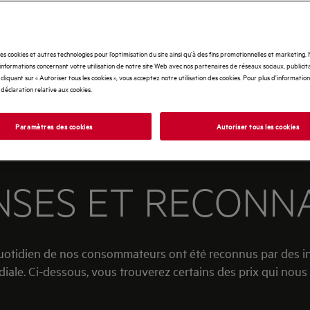
des cookies et autres technologies pour l’optimisation du site ainsi qu’à des fins promotionnelles et marketing
nformations concernant votre utilisation de notre site Web avec nos partenaires de réseaux sociaux, publicita
cliquant sur « Autoriser tous les cookies », vous acceptez notre utilisation des cookies. Pour plus d'informations
 déclaration relative aux cookies.
Paramètres des cookies
Autoriser tous les cookies
SES ET RECONN
quotidien de nos consommateurs ont été reconnus par des ins
ale. Ci-dessous, vous trouverez certains des prix qui nous