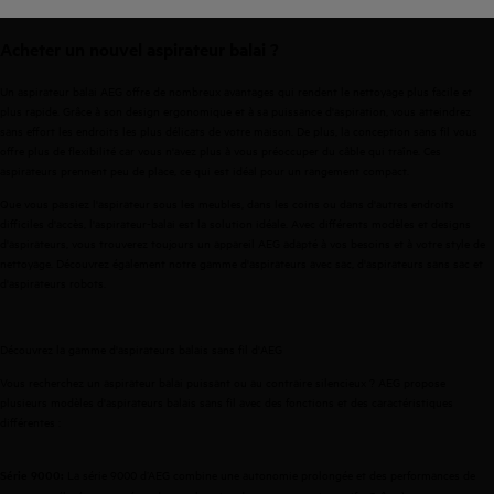
Acheter
un
nouvel
aspirateur
balai
?
Un aspirateur balai AEG offre de nombreux avantages qui rendent le nettoyage plus facile et
plus rapide. Grâce à son design ergonomique et à sa puissance d'aspiration, vous atteindrez
sans effort les endroits les plus délicats de votre maison. De plus, la conception sans fil vous
offre plus de flexibilité car vous n'avez plus à vous préoccuper du câble qui traîne.
Ces
aspirateurs prennent peu de place, ce qui est idéal pour un rangement compact.
Que vous passiez l'aspirateur sous les meubles, dans les coins ou dans d'autres endroits
difficiles d'accès, l'aspirateur-balai est la solution idéale. Avec
différents
modèles
et designs
d'aspirateurs
, vous trouverez toujours un appareil AEG adapté à vos besoins et à votre style de
nettoyage. Découvrez également notre gamme
d'aspirateurs
avec sac
,
d'aspirateurs
sans sac
et
d'aspirateurs
robots
.
Découvrez
la
gamme
d'aspirateurs
balais
sans fil
d'AEG
Vous recherchez un aspirateur balai puissant ou au contraire silencieux ? AEG propose
plusieurs modèles d'aspirateurs balais sans fil avec des fonctions et des caractéristiques
différentes :
La série 9000 d’AEG combine une autonomie prolongée et des performances de
Série 9000
: