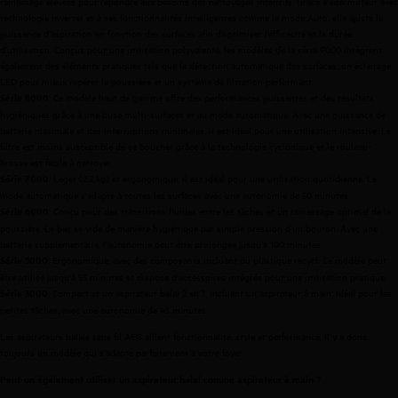
ramassage élevées pour répondre aux besoins des nettoyages intensifs. Grâce à son moteur avec
technologie inverter et à ses fonctionnalités intelligentes comme le mode Auto, elle ajuste la
puissance d’aspiration en fonction des surfaces afin d’optimiser l’efficacité et la durée
d’utilisation. Conçus pour une utilisation polyvalente, les modèles de la série 9000 intègrent
également des éléments pratiques tels que la détection automatique des surfaces, un éclairage
LED pour mieux repérer la poussière et un système de filtration performant.
: Ce modèle haut de gamme offre des performances puissantes et des résultats
S
érie 8000
hygiéniques grâce à une buse multi-surfaces et au mode automatique. Avec une puissance de
batterie maximale et des interruptions minimales, il est idéal pour une utilisation intensive. Le
filtre est moins susceptible de se boucher grâce à la technologie cyclonique et le rouleau-
brosse est facile à nettoyer.
: Léger (2,2 kg) et ergonomique, il est idéal pour une utilisation quotidienne.
Le
Série 7000
mode automatique s'adapte à toutes les surfaces avec une autonomie de 50 minutes.
: Conçu pour des transitions fluides entre les tâches et un ramassage optimal de la
Série 6000
poussière. Le bac se vide de manière hygiénique par simple pression d'un bouton. Avec une
batterie supplémentaire, l'autonomie peut être prolongée jusqu'à 100 minutes.
:
Ergonomique, avec des composants incluant du plastique recycl
. Ce modèle peut
Série 5000
être utilisé jusqu'à 55 minutes et dispose d'accessoires intégrés pour une utilisation pratique.
: Compact et un aspirateur balai 2 en 1, incluant un aspirateur à main. Idéal pour les
Série 3000
petites tâches, avec une autonomie de 45 minutes.
Les aspirateurs balais sans fil AEG allient fonctionnalité, style et performance. Il y a donc
toujours un modèle qui s'adapte parfaitement à votre foyer.
Peut
-on
également
utiliser
un
aspirateur
balai
comme
aspirateur
à
main
?