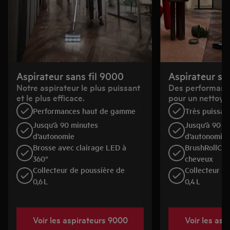
Aspirateur sans fil 9000
Aspirateur sa
Notre aspirateur le plus puissant
Des performance
et le plus efficace.
pour un nettoya
Performances haut de gamme
Très puissan
Jusqu’à 90 minutes
Jusqu’à 90 m
d’autonomie
d’autonomie
Brosse avec clairage LED à
BrushRollClea
360°
cheveux
Collecteur de poussière de
Collecteur d
0,6 L
0,4 L
Voir les aspirateurs 9000
Voir les as