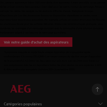
Oui, certains aspirateurs balais AEG sont dotés d'un aspirateur à main amovible, ce qui permet
de les utiliser comme dépoussiéreur. C'est idéal pour les petits travaux de nettoyage. Pensez à
nettoyer les tables, les canapés ou les endroits difficiles d'accès. Remplacez le tuyau
d'aspiration par l'un des
accessoires
fournis
ou
disponibles
séparément
et rendez votre
aspirateur-balai encore plus polyvalent. Par exemple, utilisez un suceur étroit pour les fissures
ou une brosse douce pour les surfaces délicates. Grâce à ces caractéristiques pratiques, vous
combinez les avantages d'un nettoyage puissant avec la commodité d'une solution compacte.
Parfaitement adapté à vos besoins de nettoyage quotidiens.
Voir notre guide d'achat des aspirateurs
*Autonomie mesurée en mode haute vitesse. Aspiration de la poussière testée
conformément à la norme CEI 62885-2 en tenant compte du résultat moyen d'aspiration
de la poussière 5.2, 5.3 (dans les deux sens) sur sols durs. Les résultats sont basés sur
une comparaison avec les six aspirateurs balais les plus vendus, au prix supérieur à 490
€, dans quatre pays européens (octobre 2024 à septembre 2025).
Catégories populaires