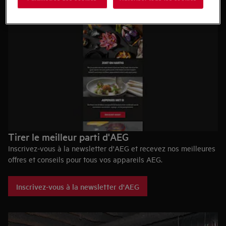
Tirer le meilleur parti d'AEG
Inscrivez-vous à la newsletter d'AEG et recevez nos meilleures
offres et conseils pour tous vos appareils AEG.
Les avantages en un coup d'œil :
Inscrivez-vous à la newsletter d'AEG
Des réductions et des offres qui vous conviennent
Conseils pratiques pour mieux utiliser vos appareils et
limiter le gaspillage
Informations sur les nouveaux produits et accessoires