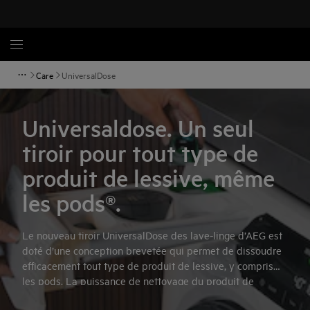
Care
UniversalDose
Universaldose. Un seul
tiroir pour tout type de
produit de lessive, même
les pods®.
Le nouveau tiroir UniversalDose des lave-linge d’AEG est
doté d’une conception brevetée qui permet de dissoudre
efficacement tout type de produit de lessive, y compris
les pods. La puissance de nettoyage du produit de
lessive est garantie, même dans les cycles de lavage