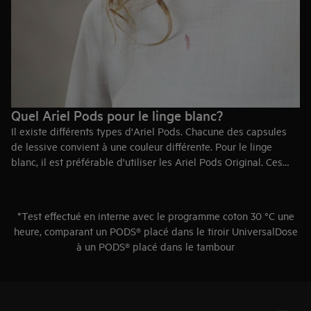
Quel Ariel Pods pour le linge blanc?
Il existe différents types d'Ariel Pods. Chacune des capsules
de lessive convient à une couleur différente. Pour le linge
blanc, il est préférable d'utiliser les Ariel Pods Original. Ces
capsules de lessive contiennent de l'eau de Javel pour que vos
vêtements soient extra blancs après le lavage. Pour le linge de
couleur, il existe les Ariel Pods Color. Ils ne contiennent pas
*Test effectué en interne avec le programme coton 30 °C une
d'agent de blanchiment, ce qui les rend parfaits pour vos
heure, comparant un PODS® placé dans le tiroir UniversalDose
vêtements de couleur. Les capsules de lessive Ariel Pods
à un PODS® placé dans le tambour
conviennent donc aussi bien au linge blanc qu'au linge de
couleur, mais faites toujours attention au type de capsule que
vous utilisez.