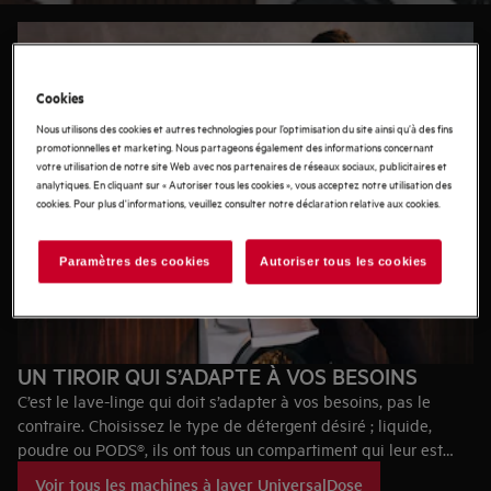
courts et à basse température.
Cookies
Nous utilisons des cookies et autres technologies pour l’optimisation du site ainsi qu’à des fins
promotionnelles et marketing. Nous partageons également des informations concernant
votre utilisation de notre site Web avec nos partenaires de réseaux sociaux, publicitaires et
analytiques. En cliquant sur « Autoriser tous les cookies », vous acceptez notre utilisation des
cookies. Pour plus d'informations, veuillez consulter notre déclaration relative aux cookies.
Paramètres des cookies
Autoriser tous les cookies
UN TIROIR QUI S’ADAPTE À VOS BESOINS
C’est le lave-linge qui doit s’adapter à vos besoins, pas le
contraire. Choisissez le type de détergent désiré ; liquide,
poudre ou PODS®, ils ont tous un compartiment qui leur est
dédié dans le tiroir UniversalDose.
Voir tous les machines à laver UniversalDose