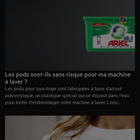
capsules de lessive sont fabriquées dans une usine en France
qui utilise de l'électricité 100 % renouvelable et où les déchets
de production ne sont donc mis en décharge. En outre, les
pods d’Ariel utilisent moins d'emballages, 20 % de moins par
rapport à un détergent liquide et 50 % de moins par rapport à
une poudre. Il contient également jusqu'à 80% d'eau en moins
dans sa formule par rapport à un détergent liquide. Les Ariel
pods ont un rendement excellent, même à basse température.
Les pods sont-ils sans risque pour ma machine
à laver ?
Les pods pour lave-linge sont fabriquées à base d’alcool
polyvinylique, un plastique spécial qui se dissout dans l'eau
pour éviter d'endommager votre machine à laver. Lisez
toujours l'emballage des capsules de lessive pour vous assurer
d'une utilisation correcte.