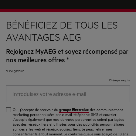
pendant la nuit puis passer au chinois fin.
2 l d’eau
Oignon frit
1 c. à soupe d’arrow-root
BÉNÉFICIEZ DE TOUS LES
Émincer l’oignon, l’asperger avec un peu d’huile d’olive
AVANTAGES AEG
et faire cuire au four pendant 1 heure à 70°C sur une
plaque émaillée.
Oignon frit
Rejoignez MyAEG et soyez récompensé par
Duxelles
1 oignon
nos meilleures offres
*
Couper les champignons, l’oignon et l’ail en petits dés
*Obligatoire
et les étuver dans le beurre. Assaisonner avec sel &
Champs requis
Duxelles
poivre.
Introduisez
100 g de girolles
votre
Sauce au vadouvan
adresse
1 oignon
Préparer la sauce en liant le bouillon avec l’arrow-root.
groupe Electrolux
Oui, j'accepte de recevoir du
des communications
e-
marketing personnalisées par e-mail, téléphone, SMS et courrier.
1 gousse d’ail
J'accepte également que mes données personnelles soient partagées
mail
Huile d’argan
avec des réseaux tiers et utilisées pour des publicités personnalisées
sur des sites web et réseaux sociaux tiers. Je peux retirer mes
persil (1/5 de bouquet)
consentements à tout moment. Je confirme que je suis âgé(e) de 18 ans
Mélanger la poudre d’or avec l’huile d’argan.