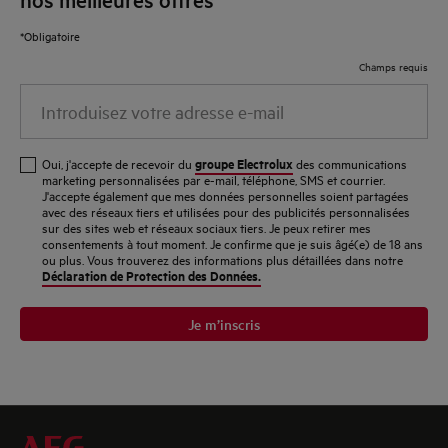
*Obligatoire
Champs requis
Introduisez
votre
adresse
groupe Electrolux
Oui, j'accepte de recevoir du
des communications
e-
marketing personnalisées par e-mail, téléphone, SMS et courrier.
J'accepte également que mes données personnelles soient partagées
mail
avec des réseaux tiers et utilisées pour des publicités personnalisées
sur des sites web et réseaux sociaux tiers. Je peux retirer mes
consentements à tout moment. Je confirme que je suis âgé(e) de 18 ans
ou plus. Vous trouverez des informations plus détaillées dans notre
Déclaration de Protection des Données.
Je m’inscris