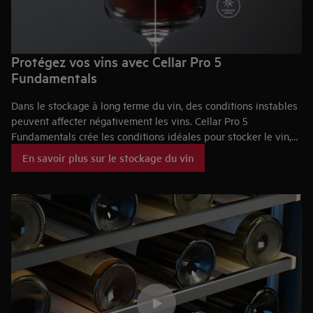
Protégez vos vins avec Cellar Pro 5
Fundamentals
Dans le stockage à long terme du vin, des conditions instables
peuvent affecter négativement les vins. Cellar Pro 5
Fundamentals crée les conditions idéales pour stocker le vin,
tout en le préservant et en lui permettant de vieillir
En savoir plus sur le stockage du vin
progressivement. Nos caves à vin garantissent la conservation
de vos bouteilles de vin dans un lieu de stockage sombre,
avec une stabilité de température et une humidité supérieure à
50 %. Elle est également sans vibration et avec un flux d'air de
qualité.