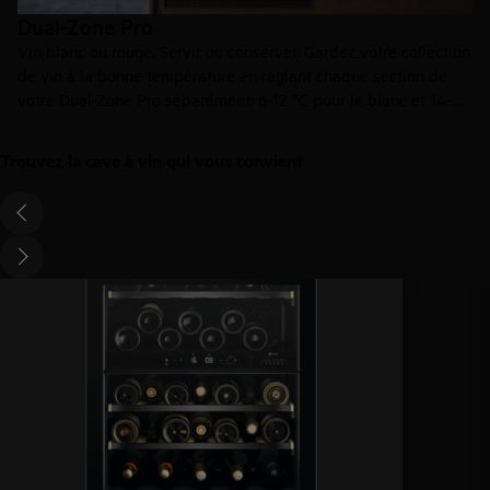
Dual-Zone Pro
Vin blanc ou rouge. Servir ou conserver. Gardez votre collection
de vin à la bonne température en réglant chaque section de
votre Dual-Zone Pro séparément: 6-12 °C pour le blanc et 14-
20 °C pour le rouge. Ou réglez un compartiment à 12-14 °C pour
le conserver.
Trouvez la cave à vin qui vous convient