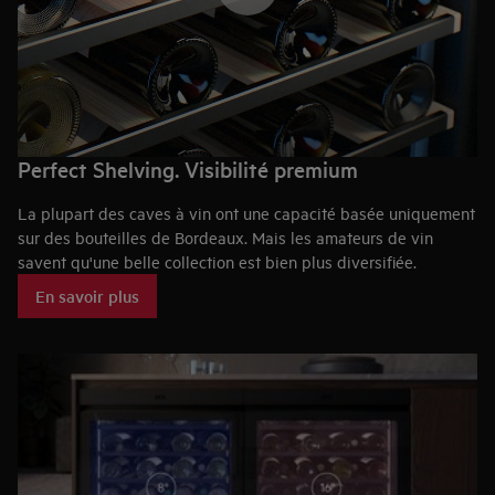
Perfect Shelving. Visibilité premium
La plupart des caves à vin ont une capacité basée uniquement
sur des bouteilles de Bordeaux. Mais les amateurs de vin
savent qu'une belle collection est bien plus diversifiée.
En savoir plus
Nos caves à vins permettent à tout amateur de vin de mettre
en valeur l'ensemble de sa collection. Les étagères en bois
extensibles de qualité supérieure sont conçues avec un
espacement idéal pour accueillir toutes les bouteilles
principales de 750 ml – même votre champagne préféré – sans
rayer les étiquettes.
Perfect Shelving permettra de ranger 95 % des bouteilles sans
les endommager ni rayer l'étiquette.