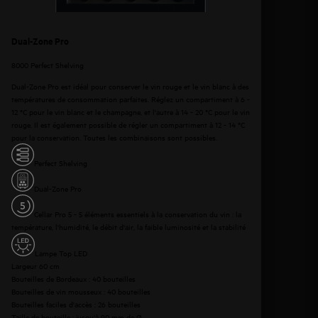
Dual-Zone Pro
8000 Perfect Shelving
Dual-Zone Pro est idéal pour conserver le vin rouge et le vin blanc à des
températures de consommation parfaites. Réglez un compartiment à 6 -
12 °C pour le vin blanc et le champagne, et l'autre à 14 - 20 °C pour le vin
rouge. Il est également possible de régler un compartiment à 12 - 14 °C
pour la conservation. Toutes les combinaisons sont possibles.
Perfect Shelving
Dual-Zone Pro
Cellar Pro 5 - 5 éléments essentiels à la conservation du vin : la
température, l'humidité, le débit d'air, la faible luminosité et la stabilité
Lampe Top LED
Largeur 60 cm
Bouteilles de Bordeaux : 40 bouteilles
Bouteilles de vin mousseux : 40 bouteilles
Bouteilles faciles d'accès : 26 bouteilles
Taille de bouteille : jusqu'à 90 mm de Ø