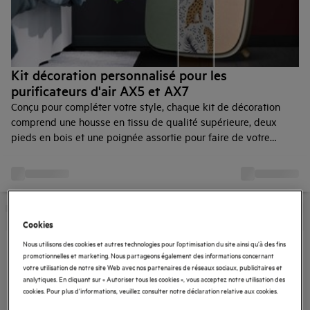
Kit décoration personnalisé pour les
purificateurs d'air AX5 et AX7
Conçu pour compléter votre style, chaque kit de décoration
comprend une housse en tissu de qualité supérieure, deux
pieds en bois et une poignée assortie pour faire de votre
purificateur un élément de design de votre maison. Disponible
en deux couleurs.
Cookies
Nous utilisons des cookies et autres technologies pour l’optimisation du site ainsi qu’à des fins
promotionnelles et marketing. Nous partageons également des informations concernant
votre utilisation de notre site Web avec nos partenaires de réseaux sociaux, publicitaires et
analytiques. En cliquant sur « Autoriser tous les cookies », vous acceptez notre utilisation des
cookies. Pour plus d'informations, veuillez consulter notre déclaration relative aux cookies.