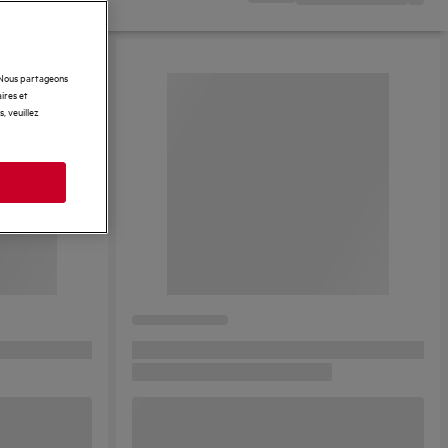
. Nous partageons
ires et
, veuillez
s