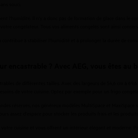
Sans souci.
dement l'humidité. Il n'y a donc pas de formation de glace dans l
 votre congélateur. Tous vos aliments congelés sont ainsi conserv
a contribue à stabiliser l'humidité et à prolonger la durée de con
ur encastrable ? Avec AEG, vous êtes au b
ables de différentes tailles. Avec des largeurs de 54,6 cm à 69,
besoins de votre cuisine. Optez par exemple pour un frigo congél
ndes réserves, nos généreux modèles MultiSpace et MaxiSpace son
ours assez d'espace pour stocker les produits frais et les produi
votre cuisine et vous offrent un intérieur élégant et moderne. Par