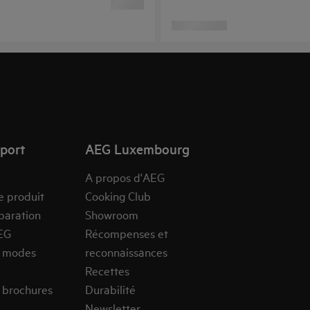
pport
AEG Luxembourg
A propos d'AEG
e produit
Cooking Club
paration
Showroom
EG
Récompenses et
s modes
reconnaissances
Recettes
 brochures
Durabilité
Newsletter