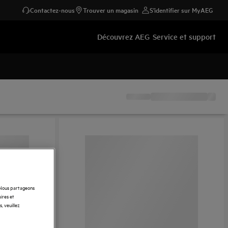
Contactez-nous
Trouver un magasin
S'identifier sur MyAEG
Découvrez AEG
Service et support
. Nous partageons
ires et
, veuillez