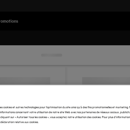
romotions
des cookies et autres technologies pour l’optimisation du site ainsi qu’à des fins promotionnelles et marketing
nformations concernant votre utilisation de notre site Web avec nos partenaires de réseaux sociaux, publicita
cliquant sur « Autoriser tous les cookies », vous acceptez notre utilisation des cookies. Pour plus d'informations
 déclaration relative aux cookies.