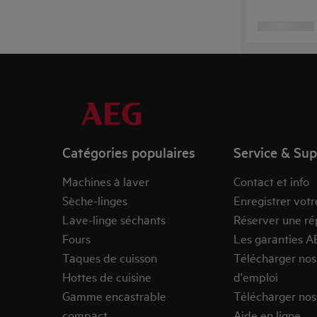
Catégories populaires
Service & Su
Machines à laver
Contact et info
Sèche-linges
Enregistrer votr
Lave-linge séchants
Réserver une ré
Fours
Les garanties A
Taques de cuisson
Télécharger no
Hottes de cuisine
d'emploi
Gamme encastrable
Télécharger nos
compact
Aide en ligne