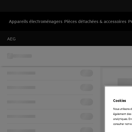
Appareils électroménagers
Pièces détachées & accessoires
P
AEG
Cookies
Nous utilisons 
également des i
analytiques. En 
consulter notre