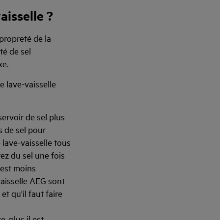
aisselle ?
 propreté de la
té de sel
xe.
e lave-vaisselle
servoir de sel plus
s de sel pour
e lave-vaisselle tous
ez du sel une fois
 est moins
vaisselle AEG sont
t qu'il faut faire
, plus il est