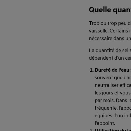
Quelle quant
Trop ou trop peu de
vaisselle. Certain
nécessaire dans un 
La quantité de sel 
dépendent d'un cer
Dureté de l'eau 
souvent que dans
neutraliser effic
les jours et vou
par mois. Dans l
fréquente, l'app
équipés d'un indi
l'appoint.
Utilisation du la