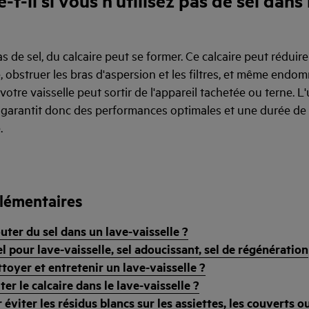
-t-il si vous n'utilisez pas de sel dans 
as de sel, du calcaire peut se former. Ce calcaire peut réduire 
e, obstruer les bras d'aspersion et les filtres, et même endo
votre vaisselle peut sortir de l'appareil tachetée ou terne. L'u
e garantit donc des performances optimales et une durée de 
.
lémentaires
ter du sel dans un lave-vaisselle ?
l pour lave-vaisselle, sel adoucissant, sel de régénération
oyer et entretenir un lave-vaisselle ?
r le calcaire dans le lave-vaisselle ?
 éviter les résidus blancs sur les assiettes, les couverts o