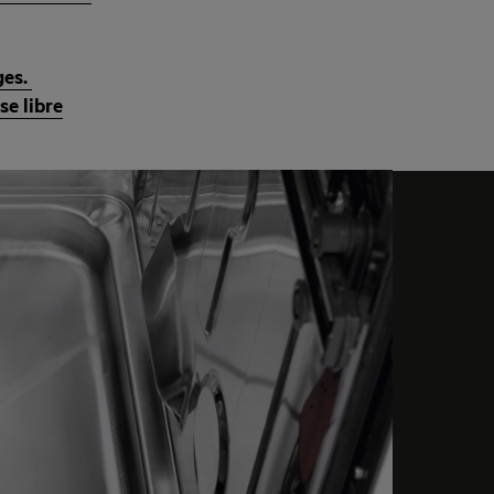
ges.
se libre