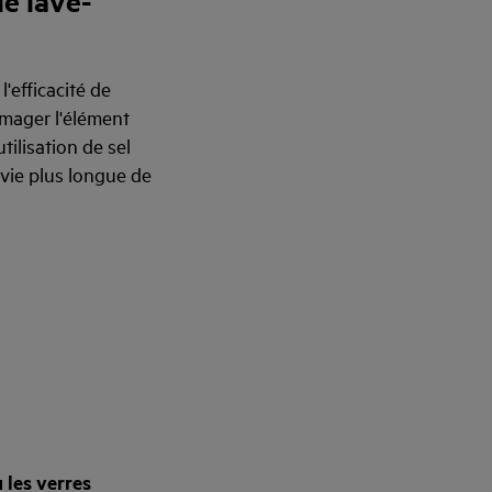
le lave-
l'efficacité de
mmager l'élément
tilisation de sel
vie plus longue de
u les verres