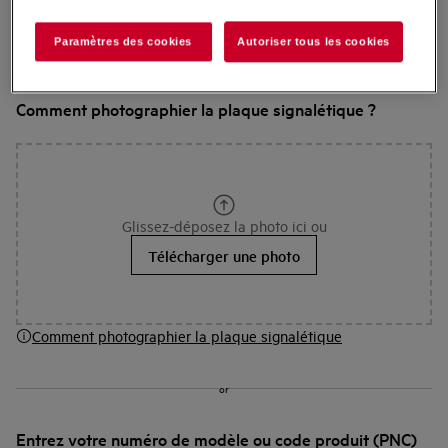
Trouvez ici le mode d'emploi de votre appareil
AEG.
Cliquez ici
pour le livre de recettes pour les
Paramètres des cookies
Autoriser tous les cookies
programmes automatiques de votre four.
Comment photographier la plaque signalétique ?
Glissez-déposez la photo ici ou
Télécharger une photo
Comment photographier la plaque signalétique
or
Entrez votre numéro de modèle ou code produit (PNC)