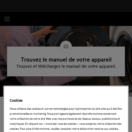
Trouvez le manuel de votre appareil
Trouvez et téléchargez le manuel de votre appareil.
Cookies
Trouvez le mode d'emploi
Nous utilisons des cookies et autres technologies pour l’optimisation du site ainsi qu’à des fins
promotionnelles et marketing. Nous partageons également des informations concernant
de votre appareil AEG
votre utilisation de notre site Web avec nos partenaires de réseaux sociaux, publicitaires et
analytiques. En cliquant sur « Autoriser tous les cookies », vous acceptez notre utilisation des
cookies. Pour plus d'informations, veuillez consulter notre déclaration relative aux cookies.