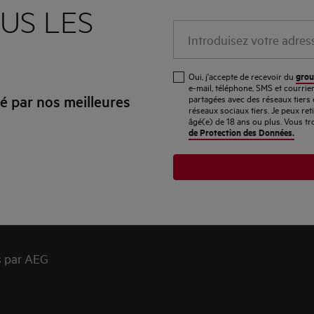
US LES
Introduisez
votre
adresse
grou
Oui, j'accepte de recevoir du
e-
e-mail, téléphone, SMS et courri
 par nos meilleures
partagées avec des réseaux tiers 
mail
réseaux sociaux tiers. Je peux re
âgé(e) de 18 ans ou plus. Vous tr
de Protection des Données.
s par AEG