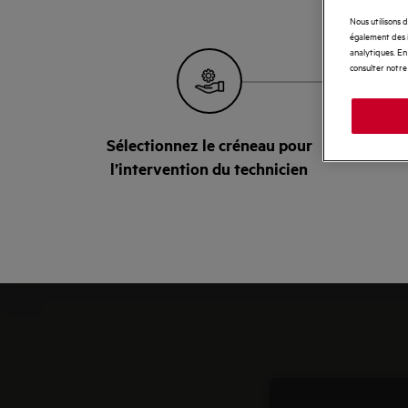
Nous utilisons 
également des i
analytiques. En 
consulter notre
Sélectionnez le créneau pour
Ac
l’intervention du technicien