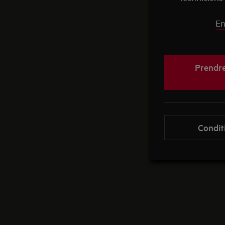
En
Prendre
Condit