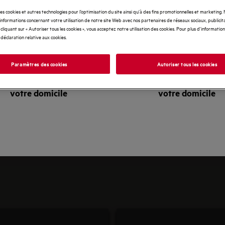
des cookies et autres technologies pour l’optimisation du site ainsi qu’à des fins promotionnelles et marketing
nformations concernant votre utilisation de notre site Web avec nos partenaires de réseaux sociaux, publicita
cliquant sur « Autoriser tous les cookies », vous acceptez notre utilisation des cookies. Pour plus d'informations
 déclaration relative aux cookies.
Paramètres des cookies
Autoriser tous les cookies
cueillez le technicien à
Accueillez le technicie
votre domicile
votre domicile