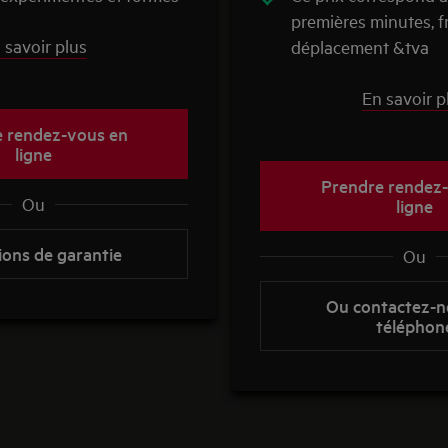
premières minutes, f
 savoir plus
déplacement &tva
En savoir p
 rendez-vous en
ligne
Prendre rendez
Ou
ligne
ions de garantie
Ou
Ou contactez-n
téléphon