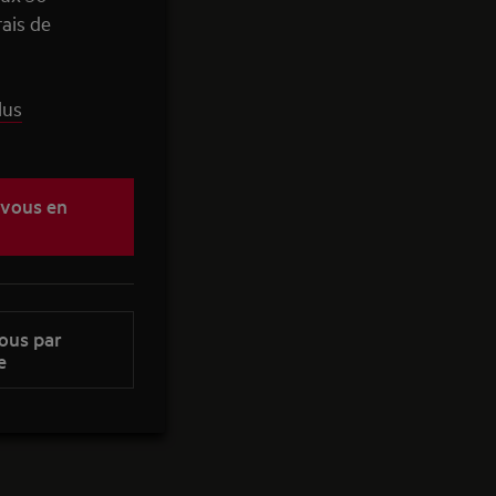
rais de
lus
-vous en
ous par
e