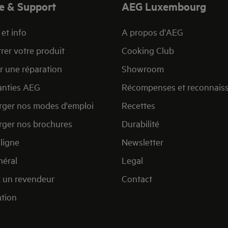
e & Support
AEG Luxembourg
et info
A propos d'AEG
rer votre produit
Cooking Club
r une réparation
Showroom
anties AEG
Récompenses et reconnais
rger nos modes d'emploi
Recettes
rger nos brochures
Durabilité
ligne
Newsletter
éral
Legal
 un revendeur
Contact
ation