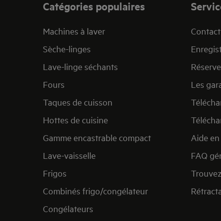
Catégories populaires
Servic
Machines à laver
Contact 
Sèche-linges
Enregist
Lave-linge séchants
Réserve
Fours
Les gar
Taques de cuisson
Télécha
Hottes de cuisine
Télécha
Gamme encastrable compact
Aide en 
Lave-vaisselle
FAQ gén
Frigos
Trouvez
Combinés frigo/congélateur
Rétract
Congélateurs