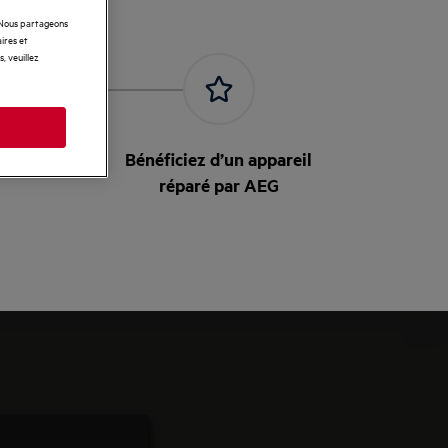
. Nous partageons
ires et
, veuillez
n à
Bénéficiez d’un appareil
réparé par AEG