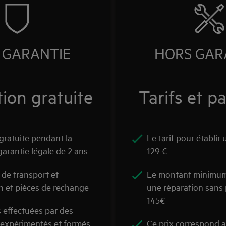
 GARANTIE
HORS GAR
ion gratuite
Tarifs et p
gratuite pendant la
Le tarif pour établir 
garantie légale de 2 ans
129 €
s de transport et
Le montant minimum
on et pièces de rechange
une réparation sans 
145€
 effectuées par des
 expérimentés et formés
Ce prix correspond 