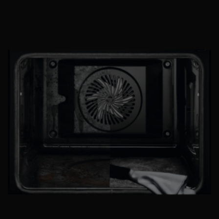
Littéralement. Les fours d’AEG ont été dotés de parois
et laissez-le agir pendant 30 minutes à température ambiante.
émaillées, faciles à nettoyer. Ce qui ne veut toutefois pas dire
Vous remarquerez que les restes calcinés s’élimineront
que vous ne devez plus nettoyer votre four après usage ! AEG
facilement au moyen d’un chiffon. Nettoyez la plaque de
vous propose donc un large assortiment de fours
cuisson de la même manière.
autonettoyants, pour que le nettoyage de votre four ne soit
Conseil 5
: Soude - La soude est un produit extraordinaire pour
plus une corvée. Un four autonettoyant vous simplifiera donc
éliminer les odeurs dans votre four. Préchauffez votre four à
grandement la tâche. Mais quels types de fours autonettoyants
200-250 degrés. Déposez-y ensuite un plat résistant au four
existe-t-il sur le marché ? AEG vous en présente quelques-uns,
dans lequel vous aurez versé de l’eau et une tasse de soude.
pour vous permettre de choisir celui qui répond le mieux à vos
Laissez agir 30 minutes, puis retirez le plat et nettoyez le four
besoins.
avec une éponge ou un chiffon. Vous pouvez évidemment
réaliser cette opération en combinaison avec du citron.