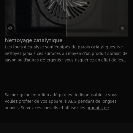
quand vous le nettoyez. N’oubliez pas non plus de détartrer
votre four à vapeur de temps à autre. Pour ce faire, utilisez un
détartrant spécial pour fours à vapeur
.
Nettoyage catalytique
Les fours à catalyse sont équipés de parois catalytiques. Ne
nettoyez jamais ces surfaces au moyen d’un produit abrasif, de
savon ou d’autres détergents : vous risqueriez en effet de les
endommager. Les parois intérieures des fours catalytiques
absorbent la graisse et les saletés et les calcinent à haute
température, sans laisser d’odeur. Commencez par nettoyer la
vitre et lancez la fonction catalyse. Le processus de nettoyage
dure une heure. Une fois le nettoyage terminé, passez un
Sachez qu’un entretien adéquat est indispensable si vous
chiffon ou une éponge douce sur la sole du four.
voulez profiter de vos appareils AEG pendant de longues
années. Suivez ces conseils et utilisez les
produits de
nettoyage adaptés
: le nettoyage du four deviendra un jeu
d’enfant et vous viendrez facilement à bout des odeurs et des
résidus calcinés. Découvrez
notre assortiment
pour trouver le