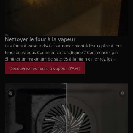
Nettoyer le four à la vapeur
Les fours à vapeur d’AEG s’autonettoient à l’eau grâce à leur
fonction vapeur. Comment ça fonctionne ? Commencez par
éliminer un maximum de saletés à la main et retirez les
accessoires du four. Remplissez ensuite complètement le
Découvrez les fours à vapeur d’AEG
réservoir à eau (environ 950 ml) et activez la fonction «
Nettoyage vapeur ». Le cycle dure environ 30 minutes. Vous
pouvez aussi utiliser la fonction « Nettoyage vapeur Plus », un
cycle de 75 minutes. Vaporisez l’intérieur de votre four d’un
détergent adapté et lancez la fonction de nettoyage. Après 50
minutes, le four émet un signal : vous pouvez alors le nettoyer
avec une éponge non abrasive et de l’eau chaude ou des
nettoyants pour four. Refermez la porte et appuyez sur la
touche « OK ». Le four sera nettoyé à la vapeur pendant 25
minutes. Attention : assurez-vous toujours que le four est froid