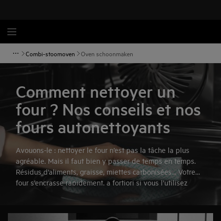
Combi-stoomoven
Oven schoonmaken
Comment nettoyer un
four ? Nos conseils et nos
fours autonettoyants
Avouons-le : nettoyer le four n’est pas la tâche la plus
agréable. Mais il faut bien y passer de temps en temps.
Résidus d’aliments, graisse, miettes carbonisées… Votre
four s’encrasse rapidement, a fortiori si vous l’utilisez
beaucoup. On a déjà vu plus hygiénique. Heureusement,
AEG vous donne quelques conseils pour nettoyer et
rafraîchir rapidement votre four. Nous vous expliquons