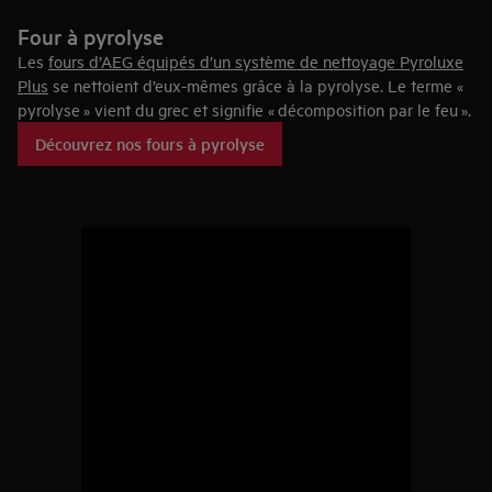
Four à pyrolyse
Les
fours d’AEG équipés d’un système de nettoyage Pyroluxe
Plus
se nettoient d’eux-mêmes grâce à la pyrolyse. Le terme «
pyrolyse » vient du grec et signifie « décomposition par le feu ».
Pendant le cycle de nettoyage, ce four atteint des
Découvrez nos fours à pyrolyse
températures tellement élevées que les résidus alimentaires et
la graisse calcinée sont réduits en cendres. Assurez-vous que
la touche PlusSteam est désactivée et retirez tous les
accessoires du four avant de lancer la fonction pyrolyse. Avant
de commencer, passez un coup de chiffon dans le four pour
éliminer le plus gros des saletés et des résidus et nettoyez
l’intérieur de la porte à l’eau chaude pour éviter que les restes
se calcinent.
Vous avez ensuite le choix entre deux cycles :
P1
, un cycle de nettoyage de 1 heure 30, si le four n’est pas
très encrassé.
P2
, un cycle de 3 heures, à privilégier pour éliminer la
saleté tenace et les restes calcinés.
Ces fours vous permettent aussi d’adapter les durées de