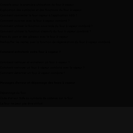
Conseils pour la première utilisation du four à vapeur
Explication des symboles et des fonctions du four à vapeur
Comment connecter le four vapeur à l'application AEG ?
Comment cuisiner avec le four à vapeur combiné ?
Comment utiliser la fonction sous-vide du four à vapeur combiné ?
Comment utiliser la fonction steamify du four à vapeur combiné ?
Faire du pain et des gâteaux avec le four à vapeur
Réchauffer les restes avec la fonction de régénération du four à vapeur combiné
Comment entretenir votre four à vapeur ?
Comment nettoyer et entretenir un four à vapeur ?
Comment nettoyer un four à vapeur combiné avec la vapeur ?
Comment détartrer un four à vapeur combiné ?
Messages d'erreur et dépannage des fours à vapeur
Dépannage du four
Code d'erreur Safe ou symbole de cadenas sur le four
Le four ne peut pas être utilisé
L'éclairage du four ne fonctionne pas
La minuterie du four clignote ou affiche l'heure 00:00