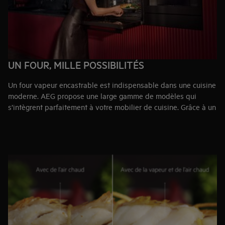
UN FOUR, MILLE POSSIBILITÉS
Un four vapeur encastrable est indispensable dans une cuisine
moderne. AEG propose une large gamme de modèles qui
s’intègrent parfaitement à votre mobilier de cuisine. Grâce à un
design épuré, une utilisation intuitive et une technologie
vapeur avancée, préparez sans effort des plats savoureux avec
un équilibre parfait entre croustillant et moelleux.
Le four SteamPro avec fonction sous-vide élève la cuisson à un
niveau supérieur, tandis que SteamBake garantit du pain et
des pâtisseries parfaitement dorés, avec une mie aérée et une
croûte croustillante. La fonction Steamify® simplifie encore plus
la cuisson : sélectionnez la température souhaitée, et le four
ajuste automatiquement le niveau de vapeur idéal. Obtenez