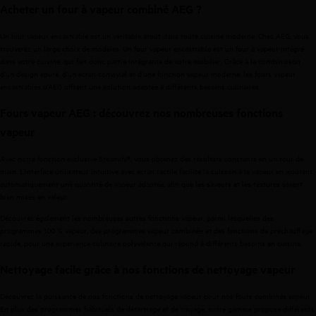
Acheter un four à vapeur combiné AEG ?
Un four vapeur encastrable est un véritable atout dans toute cuisine moderne. Chez AEG, vous
trouverez un large choix de modèles. Un four vapeur encastrable est un four à vapeur intégré
dans votre cuisine, qui fait donc partie intégrante de votre mobilier. Grâce à la combinaison
d’un design épuré, d’un écran convivial et d’une fonction vapeur moderne, les fours vapeur
encastrables d’AEG offrent une solution adaptée à différents besoins culinaires.
Fours vapeur AEG : découvrez nos nombreuses fonctions
vapeur
Avec notre fonction exclusive Steamify®, vous obtenez des résultats constants en un tour de
main. L’interface utilisateur intuitive avec écran tactile facilite la cuisson à la vapeur en ajoutant
automatiquement une quantité de vapeur adaptée, afin que les saveurs et les textures soient
bien mises en valeur.
Découvrez également les nombreuses autres fonctions vapeur, parmi lesquelles des
programmes 100 % vapeur, des programmes vapeur combinée et des fonctions de préchauffage
rapide, pour une expérience culinaire polyvalente qui répond à différents besoins en cuisine.
Nettoyage facile grâce à nos fonctions de nettoyage vapeur
Découvrez la puissance de nos fonctions de nettoyage vapeur pour nos fours combinés vapeur.
En plus des programmes habituels de détartrage et de rinçage, notre gamme propose différents