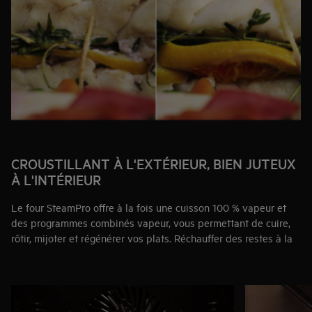
ainsi des résultats professionnels en toute simplicité, du
poisson délicat aux viandes juteuses.
CROUSTILLANT À L'EXTÉRIEUR, BIEN JUTEUX
À L'INTÉRIEUR
Le four SteamPro offre à la fois une cuisson 100 % vapeur et
des programmes combinés vapeur, vous permettant de cuire,
rôtir, mijoter et régénérer vos plats. Réchauffer des restes à la
vapeur préserve leur saveur et leur texture d'origine, comme
s'ils venaient d’être préparés. De plus, aucun raccordement à
l’eau n’est nécessaire : le grand réservoir d’eau est facilement
amovible et se remplit en un clin d’œil.