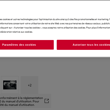
des cookies et autres technologies pour l’optimisation du site ainsi qu’à des fins promotionnelles et marketing
nformations concernant votre utilisation de notre site Web avec nos partenaires de réseaux sociaux, publicita
cliquant sur « Autoriser tous les cookies », vous acceptez notre utilisation des cookies. Pour plus d'informations
 déclaration relative aux cookies.
Paramètres des cookies
Autoriser tous les cookie
+
2
 conformément à la réglementation
 du manuel d'utilisation. Pour
alité du manuel d'utilisation.