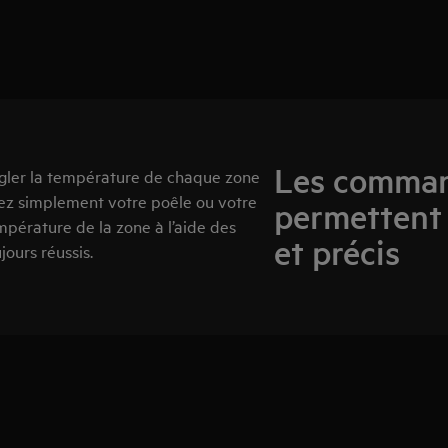
Les comman
régler la température de chaque zone
ez simplement votre poêle ou votre
permettent 
empérature de la zone à l’aide des
et précis
jours réussis.