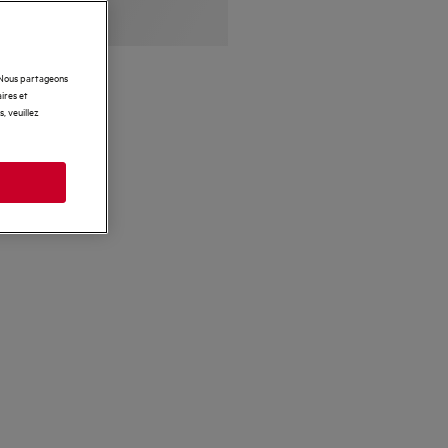
. Nous partageons
ires et
, veuillez
s