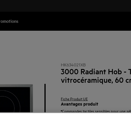
romotions
HK634021XB
3000 Radiant Hob - 
vitrocéramique, 60 
Fiche Produit UE
Avantages produit
Commandes tactiles sensibles pour une séle
Fonction automatique de chauffage pour u
Timer réglable et minuterie (99 minutes ma