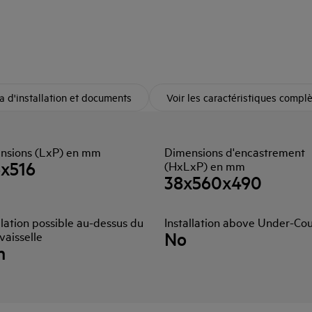
 d'installation et documents
Voir les caractéristiques compl
nsions (LxP) en mm
Dimensions d'encastrement
6x516
(HxLxP) en mm
38x560x490
llation possible au-dessus du
Installation above Under-Co
No
vaisselle
n