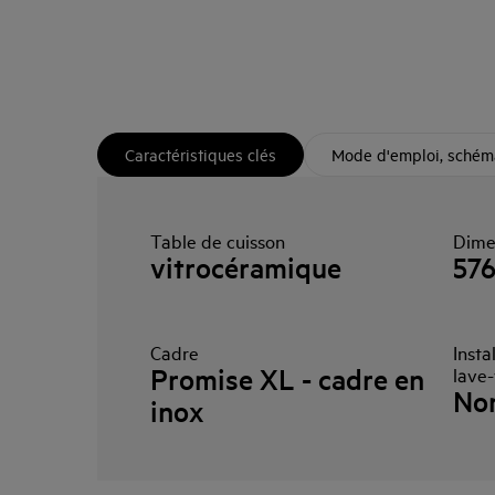
Caractéristiques clés
Mode d'emploi, schéma
Table de cuisson
Dime
vitrocéramique
57
Cadre
Insta
Promise XL - cadre en
lave-
No
inox