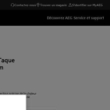
Contactez-nous
Trouver un magasin
S'identifier sur MyAEG
Découvrez AEG
Service et support
Taque
cm
ction précise de la chaleur
ne cuisson plus rapide
x.)