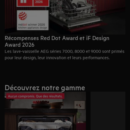
Récompenses Red Dot Award et iF Design
Award 2026
Les lave-vaisselle AEG séries 7000, 8000 et 9000 sont primés
pour leur design, leur innovation et leurs performances.
Red Dot Award 2026
Récompensés par le
, ils offrent un
équilibre parfait entre technologies avancées et ergonomie.
Pour des résultats impeccables et une flexibilité optimale.
Découvrez notre gamme
iF Design Award 2026
Le
confirme cette excellence. Le jury a
récompensé leur conception innovante et leurs fonctionnalités
intelligentes, pensées pour simplifier la vie de tous les jours,
avec un équilibre parfait entre esthétique et facilité
d’utilisation.