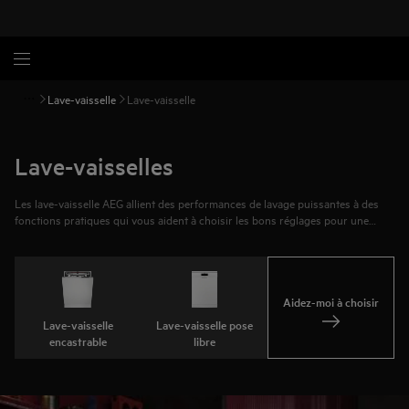
Lave-vaisselle
Lave-vaisselle
Lave-vaisselles
Les lave-vaisselle AEG allient des performances de lavage puissantes à des
fonctions pratiques qui vous aident à choisir les bons réglages pour une
vaisselle impeccablement propre. Avec des fonctionnalités telles que
SmartSelect Connect, vous disposez d'informations sur la durée et la
consommation d'énergie, ce qui vous permet d'adapter le cycle à votre
vaisselle et à vos préférences. Nettoyez rapidement en 60 minutes ou
économisez de l'énergie grâce au cycle eco. Simplifiez votre quotidien avec
Aidez-moi à choisir
des performances de lavage adaptées à vos attentes.
Lave-vaisselle
Lave-vaisselle pose
encastrable
libre