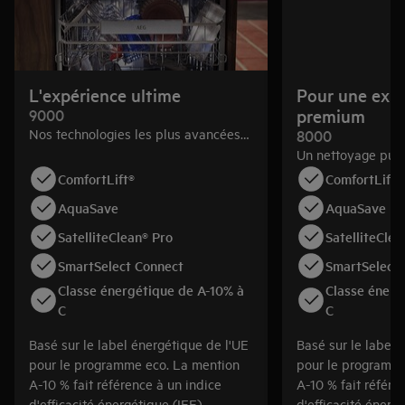
L'expérience ultime
Pour une exp
9000
premium
Nos technologies les plus avancées
8000
pour un nettoyage précis et un
Un nettoyage puis
fonctionnement ultra-silencieux. Des
spacieux et modul
ComfortLift®
ComfortLift®
paniers offrant une polyvalence
8000 élimine les 
AquaSave
AquaSave
absolue, même pour les plaques de
incrustés et séché
cuisson. Tailles standard et XXL Max.
paniers modulable
SatelliteClean® Pro
SatelliteClea
et XXL Max.
SmartSelect Connect
SmartSelect 
Classe énergétique de A-10% à
Classe énerg
C
C
Basé sur le label énergétique de l'UE
Basé sur le label 
pour le programme eco. La mention
pour le programm
A-10 % fait référence à un indice
A-10 % fait référe
d'efficacité énergétique (IEE)
d'efficacité énerg