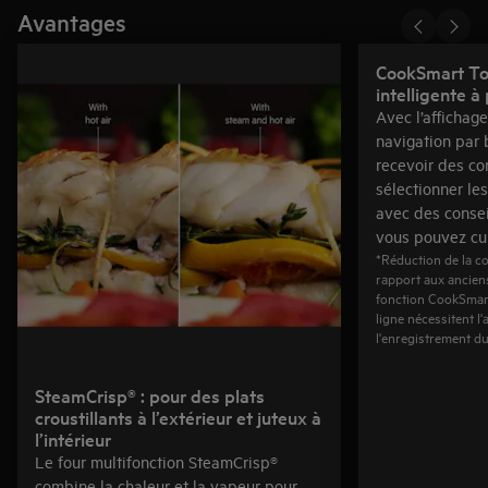
Avantages
CookSmart Tou
intelligente à
Avec l’affichag
navigation par
recevoir des co
sélectionner les
avec des consei
vous pouvez cui
*Réduction de la c
rapport aux ancien
fonction CookSmart
ligne nécessitent l
l'enregistrement du
SteamCrisp® : pour des plats
croustillants à l’extérieur et juteux à
l’intérieur
Le four multifonction SteamCrisp®
combine la chaleur et la vapeur pour