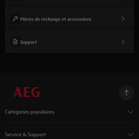
Pièces de rechange et accessoires
Support
Catégories populaires
Machines à laver
Sèche-linges
Service & Support
Lave-linge séchants