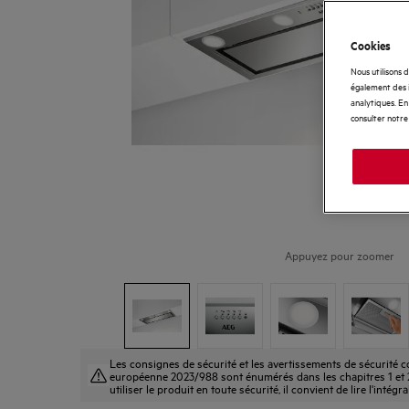
Cookies
Nous utilisons 
également des i
analytiques. En 
consulter notre
Appuyez pour zoomer
Les consignes de sécurité et les avertissements de sécurité
européenne 2023/988 sont énumérés dans les chapitres 1 et 2
utiliser le produit en toute sécurité, il convient de lire l'intégr