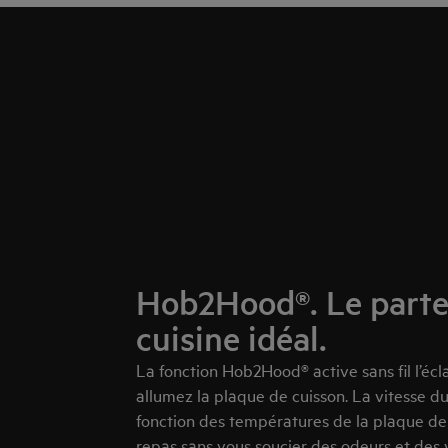
Hob2Hood®. Le parte
cuisine idéal.
La fonction Hob2Hood® active sans fil l’écl
allumez la plaque de cuisson. La vitesse du
fonction des températures de la plaque de 
repas sans vous soucier des odeurs et des 