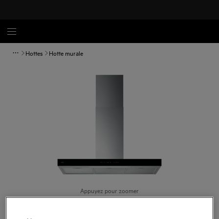
Hottes
Hotte murale
Appuyez pour zoomer