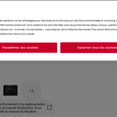
des cookies et autres technologies pour l’optimisation du site ainsi qu’à des fins promotionnelles et marketing
nformations concernant votre utilisation de notre site Web avec nos partenaires de réseaux sociaux, publicita
cliquant sur « Autoriser tous les cookies », vous acceptez notre utilisation des cookies. Pour plus d'informations
 déclaration relative aux cookies.
Paramètres des cookies
Autoriser tous les cookie
+
4
 conformément à la réglementation
 du manuel d'utilisation. Pour
alité du manuel d'utilisation.