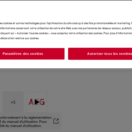
des cookies et autres technologies pour l’optimisation du site ainsi qu’à des fins promotionnelles et marketing
nformations concernant votre utilisation de notre site Web avec nos partenaires de réseaux sociaux, publicita
cliquant sur « Autoriser tous les cookies », vous acceptez notre utilisation des cookies. Pour plus d'informations
 déclaration relative aux cookies.
Paramètres des cookies
Autoriser tous les cookie
+
5
 conformément à la réglementation
 du manuel d'utilisation. Pour
alité du manuel d'utilisation.