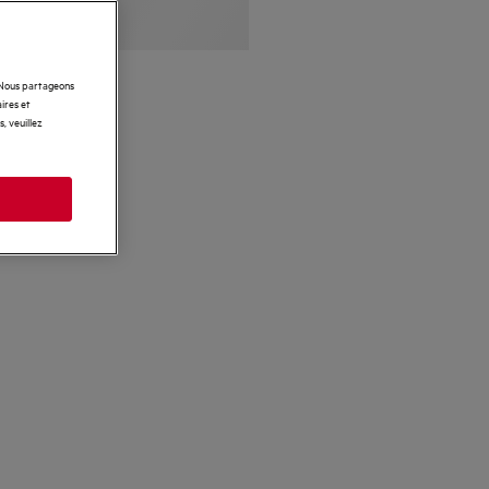
. Nous partageons
ires et
, veuillez
s