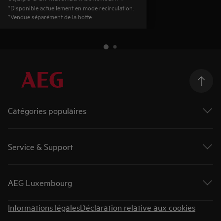
*Disponible actuellement en mode recirculation.
*Vendue séparément de la hotte
Catégories populaires
Machines à laver
Sèche-linges
Service & Support
Lave-linge séchants
Fours
Contact et info
Taques de cuisson
Enregistrer votre produit
AEG Luxembourg
Hottes de cuisine
Réserver une réparation
Gamme encastrable compact
Les garanties AEG
A propos d'AEG
Lave-vaisselle
Informations légales
Déclaration relative aux cookies
Télécharger nos modes d'emploi
Cooking Club
Frigos
Télécharger nos brochures