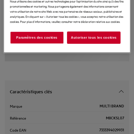
Nous utilisons des cookies et autres technologies pour l’optimisation du site ainsi qu’à des fins
promotionnelles et marketing. Nous partageons également des informations concernant
M8CKSL07
Kit Silentium
votre utilisation de notre site Web avec nos partenaires de réseaux sociaux, publicitaires et
analytiques. En cliquant sur « Autoriser tous les cookies », vous acceptez notre utilisation des
cookies. Pour plus d'informations, veuillez consulter notre déclaration relative aux cookies.
Avantages produit
Le kit Silentium crée une ambiance silencieuse et agréable dans la cuisine.
Paramètres des cookies
Autoriser tous les cookies
Le kit Silentium, pour une ambiance de cuisine silencieuse et agréable.
Le kit Silentium s’installe facilement, une solution empilable parfaite.
Caractéristiques clés
MULTI BRAND
Marque
M8CKSL07
Référence
7333394029931
Code EAN