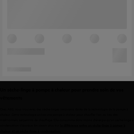
Un sèche-linge à pompe à chaleur pour prendre soin de vos
vêtements
Chez AEG, vous trouverez des sèche-linges innovants dotés de la technologie de la pompe à
chaleur. Cette technologie utilise une pompe à chaleur pour chauffer l'air, au lieu des
traditionnels serpentins de chauffage. Elle consomme donc moins d'énergie qu'un sèche-linge à
condensation classique. En savoir plus sur
la
différence
entre
un
sèche-linge
à
pompe
à
chaleur
et
un
sèche-linge
à
condensation
.