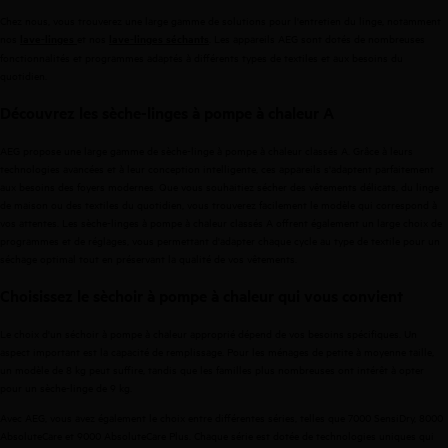
Chez nous, vous trouverez une large gamme de solutions pour l'entretien du linge, notamment
nos
et nos
.
Les appareils AEG sont dotés de nombreuses
lave-
linge
s
lave-
linge
s
séchants
fonctionnalités et programmes adaptés à différents types de textiles et aux besoins du
quotidien.
Découvrez les sèche-linges à pompe à chaleur A
AEG propose une large gamme de sèche-linge à pompe à chaleur classés A. Grâce à leurs
technologies avancées et à leur conception intelligente, ces appareils s'adaptent parfaitement
aux besoins des foyers modernes. Que vous souhaitiez sécher des vêtements délicats, du linge
de maison ou des textiles du quotidien, vous trouverez facilement le modèle qui correspond à
vos attentes. Les sèche-linges à pompe à chaleur classés A offrent également un large choix de
programmes et de réglages, vous permettant d'adapter chaque cycle au type de textile pour un
séchage optimal tout en préservant la qualité de vos vêtements.
Choisissez le sèchoir à pompe à chaleur qui vous convient
Le choix d'un séchoir à pompe à chaleur approprié dépend de vos besoins spécifiques. Un
aspect important est la capacité de remplissage.
Pour les ménages de petite à moyenne taille,
un modèle de 8 kg peut suffire, tandis que les familles plus nombreuses ont intérêt à opter
pour un sèche-linge de 9 kg.
Avec AEG, vous avez également le choix entre différentes séries, telles que 7000 SensiDry, 8000
AbsoluteCare et 9000 AbsoluteCare Plus. Chaque série est dotée de technologies uniques qui