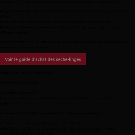
permettent de prendre soin de vos vêtements de la meilleure façon possible. Par exemple :
Des programmes d'essorage spéciaux adaptés à différentes types de tissus, y compris les tissus
délicats.
Des modèles disponibles avec différentes classes énergétiques selon la gamme
Des fonctionnalités telles que des capteurs d'humidité et des programmes conçus pour
différents matériaux.
Avec la large gamme d'AEG, vous trouverez toujours une solution de séchage adaptée à vos
préférences et à votre mode de vie.
Voir le guide d'achat des sèche-linges
Sèche-linges : tous les articles d'aide
Comment choisir un sèche-linge ?
Quel sèche-linge acheter ?
Quelle est la différence entre un sèche-linge à pompe à chaleur et un sèche-linge à
condensation ?
Nouveautés et fonctionnalités intéressantes lors de l'achat d'un nouveau sèche-linge ?
Comment fonctionne un sèche-linge à pompe à chaleur ?
AEG ProSteam : rafraîchir les vêtements et réduire le froissement grâce à la vapeur
Sécher de la laine dans un sèche-linge